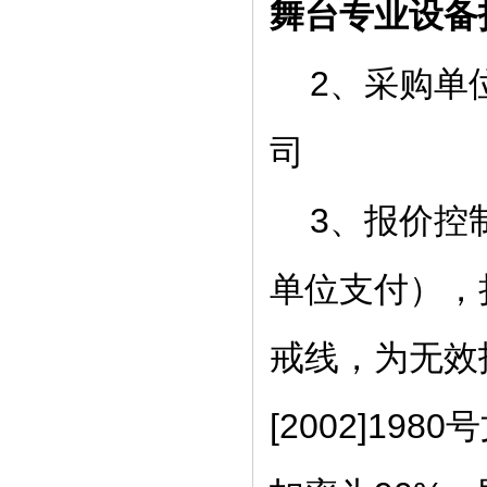
舞台专业设备
2
、采购单
司
3
、报价控
单位支付），
戒线，为无效
[2002]1980
号