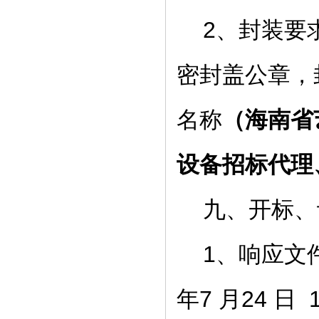
2
、封装要
密封盖公章，
名称
（海南省
设备招标代理
九、开标、
1
、响应文
7
24
1
年
月
日