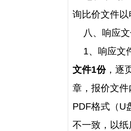
询比价文件以
八、响应文
1
、响应文
1
文件
份
，逐
章，报价文件
PDF
U
格式（
不一致，以纸