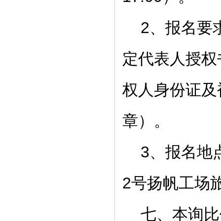
2
、报名要
定代表人授权
权人身份证及
章）。
3
、报名地
2
号扬帆工场
七、本询比