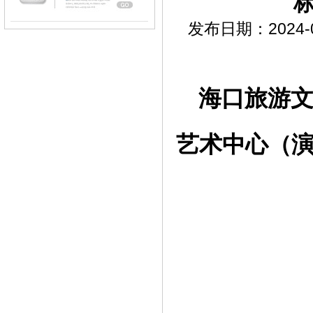
发布日期：2024
海口旅游
艺术中心（