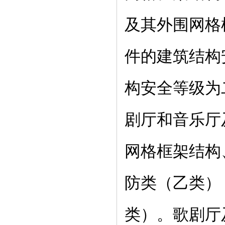
及其外围网格
件的建筑结构
构安全等级为
剧厅和音乐厅
网格框架结构
防类（乙类）
类）。歌剧厅