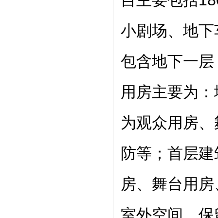
18
目主要包括
小剧场、地下
包含地下一层
用房主要为：
为观众用房、
防等；首层建
房、舞台用房
室外空间、保