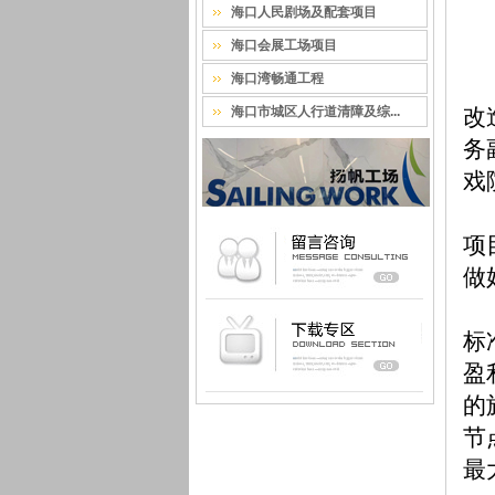
海口人民剧场及配套项目
海口会展工场项目
海口湾畅通工程
海口市城区人行道清障及综...
改
务
戏
项
做
标
盈
的
节
最