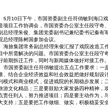
5
月
10
日
下午，市国资委副主任符俏敏到海口
造项目工作协调会，市国资委办公室主任段守奇
副总经理朱俊、集团党委副书记兼纪委书记秦有
院总经理陈树国参加会议。
海旅集团常务副总经理朱俊汇报了戏院改造工
目中所需解决的问题。市国资委办公室主任段守
好前期拆迁工作，同时与新闻媒体做好对接工作
市国资委副主任符俏敏提出五点工作要求：一
准、结合企业经济效益和社会效益把做好规划设
利模式和商业模式，促进戏院的长期稳步发展；
旅游文化精品；三是要鼓励大家发扬四种精神，
点责任到人，努力推进项目；四是要主动作为，
大支持；五是要把工作做细、做实，积极稳妥安