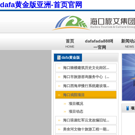
dafa黄金版亚洲-首页官网
首页
dafafada888唯
新闻动
HOME
一官网
NEWS
GROUP
董事长邮箱
dafa黄金版
EMAIL
亚洲
海口骑楼建筑历史文化街区...
海口市旅游咨询服务中心（...
海口西海岸慢行系统建设项...
海口戏院项目
项目概况
项
项目动态
海口琼崖红军云龙改编旧址...
美舍河文物十旅游工程一期...