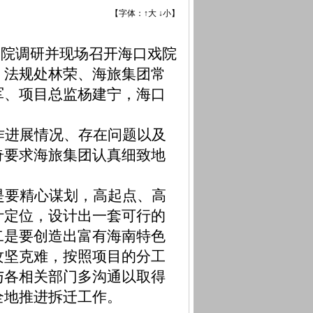
【字体：
↑大
↓小
】
戏院调研并现场召开海口戏院
、法规处林荣、海旅集团常
军、项目总监杨建宁，海口
作进展情况、存在问题以及
奇要求海旅集团认真细致地
。
是要精心谋划，高起点、高
计定位，设计出一套可行的
二是要创造出富有海南特色
攻坚克难，按照项目的分工
与各相关部门多沟通以取得
全地推进拆迁工作。