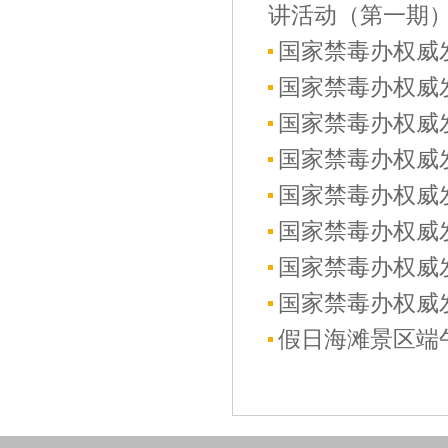
讲活动（第一期）线
国家禁毒办权威
国家禁毒办权威
国家禁毒办权威
国家禁毒办权威
国家禁毒办权威
国家禁毒办权威
国家禁毒办权威
国家禁毒办权威
假日海滩景区端