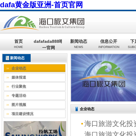
dafa黄金版亚洲-首页官网
首页
dafafada888唯
新闻动态
信息公开
下
HOME
一官网
NEWS
INFORMATION
SUBO
GROUP
董事长邮箱
新闻动态
EMAIL
企业动态
媒体报道
行业聚焦
专题活动
图片视频
企业动态
项目建设情况
海口旅游文化投
海口旅游文化投